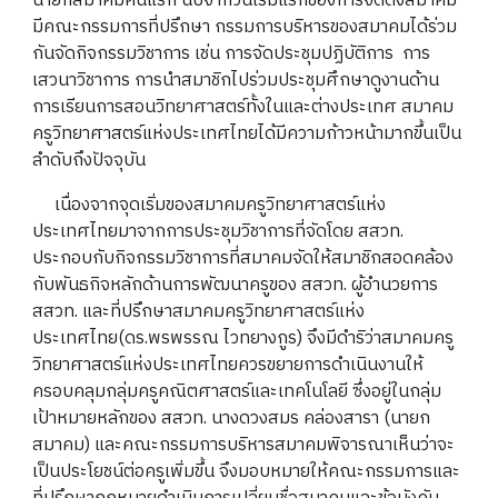
นายกสมาคมคนแรก นับจากวันเริ่มแรกของการจัดตั้งสมาคม
มีคณะกรรมการที่ปรึกษา กรรมการบริหารของสมาคมได้ร่วม
กันจัดกิจกรรมวิชาการ เช่น การจัดประชุมปฏิบัติการ การ
เสวนาวิชาการ การนำสมาชิกไปร่วมประชุมศึกษาดูงานด้าน
การเรียนการสอนวิทยาศาสตร์ทั้งในและต่างประเทศ สมาคม
ครูวิทยาศาสตร์แห่งประเทศไทยได้มีความก้าวหน้ามากขึ้นเป็น
ลำดับถึงปัจจุบัน
เนื่องจากจุดเริ่มของสมาคมครูวิทยาศาสตร์แห่ง
ประเทศไทยมาจากการประชุมวิชาการที่จัดโดย สสวท.
ประกอบกับกิจกรรมวิชาการที่สมาคมจัดให้สมาชิกสอดคล้อง
กับพันธกิจหลักด้านการพัฒนาครูของ สสวท. ผู้อำนวยการ
สสวท. และที่ปรึกษาสมาคมครูวิทยาศาสตร์แห่ง
ประเทศไทย(ดร.พรพรรณ ไวทยางกูร) จึงมีดำริว่าสมาคมครู
วิทยาศาสตร์แห่งประเทศไทยควรขยายการดำเนินงานให้
ครอบคลุมกลุ่มครูคณิตศาสตร์และเทคโนโลยี ซึ่งอยู่ในกลุ่ม
เป้าหมายหลักของ สสวท. นางดวงสมร คล่องสารา (นายก
สมาคม) และคณะกรรมการบริหารสมาคมพิจารณาเห็นว่าจะ
เป็นประโยชน์ต่อครูเพิ่มขึ้น จึงมอบหมายให้คณะกรรมการและ